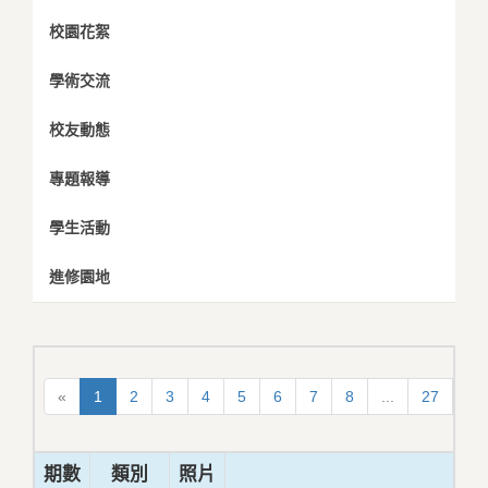
校園花絮
學術交流
校友動態
專題報導
學生活動
進修園地
«
1
2
3
4
5
6
7
8
...
27
28
期數
類別
照片
標