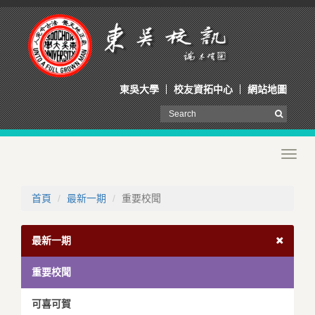
東吳大學
校友資拓中心
網站地圖
Toggl
navig
首頁
最新一期
重要校聞
最新一期
重要校聞
可喜可賀