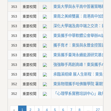
東吳大學與永平高中簽署策略聯盟
353
重要校聞
東南之美締雙贏：南港高中加盟本
353
重要校聞
深化大學端及高中端之交流：臺
353
重要校聞
東吳攜手中華軟體公會舉辦AI論壇
353
重要校聞
攜手育才：東吳與永豐金控簽訂MO
353
重要校聞
東吳攜手臺灣永續能源研究基金會
353
重要校聞
強強聯手再創高峰！東吳攜手ASU
353
重要校聞
承臨溪經緯 展人生新程：東吳大學
353
重要校聞
東吳物理攜手哈佛醫學院 暑期實習
352
重要校聞
「心理學系實務培訓中心」啟用典
352
重要校聞
«
1
2
3
4
5
6
7
8
...
27
28