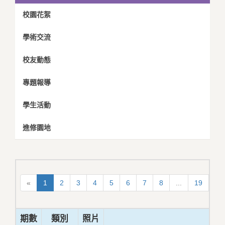
校園花絮
學術交流
校友動態
專題報導
學生活動
進修園地
«
1
2
3
4
5
6
7
8
...
19
20
期數
類別
照片