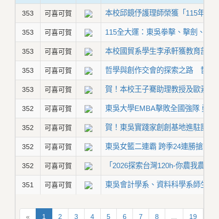
本校邱鏡伃護理師榮獲「115年度
353
可喜可賀
115全大運：東吳拳擊、擊劍、跆
353
可喜可賀
本校國貿系學生李承軒獲教育部「
353
可喜可賀
哲學與創作交會的探索之路 哲學
353
可喜可賀
賀！本校王子騫助理教授及歐素華
353
可喜可賀
東吳大學EMBA擊敗全國強隊 勇
352
可喜可賀
賀！東吳實踐家創創基地進駐團隊通過
352
可喜可賀
東吳女籃二連霸 跨季24連勝搶下U
352
可喜可賀
「2026探索台灣120h-你農我農We
352
可喜可賀
東吳會計學系、資料科學系師生榮獲
351
可喜可賀
«
1
2
3
4
5
6
7
8
...
19
20