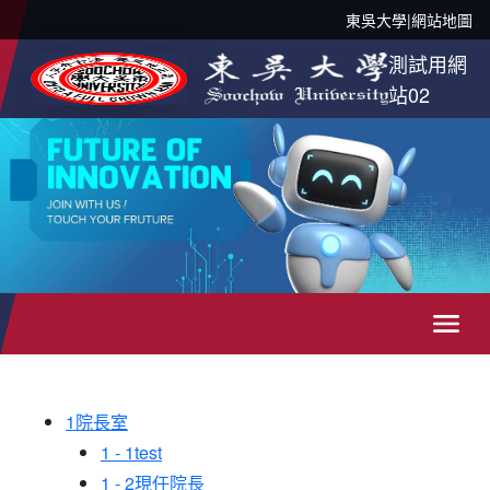
東吳大學
|
網站地圖
測試用網
站02
1
院長室
1 - 1
test
1 - 2
現任院長