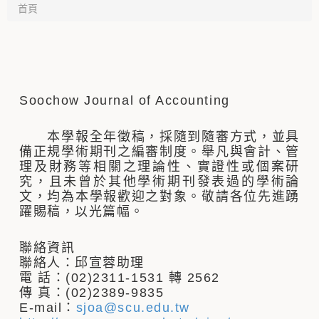
首頁
Soochow Journal of Accounting
本學報全年徵稿，採隨到隨審方式，並具
備正規學術期刊之編審制度。舉凡與會計、管
理及財務等相關之理論性、實證性或個案研
究，且未曾於其他學術期刊發表過的學術論
文，均為本學報歡迎之對象。敬請各位先進踴
躍賜稿，以光篇幅。
聯絡資訊
聯絡人：邱宣蓉助理
電 話：(02)2311-1531 轉 2562
傳 真：(02)2389-9835
E-mail：
sjoa@scu.edu.tw