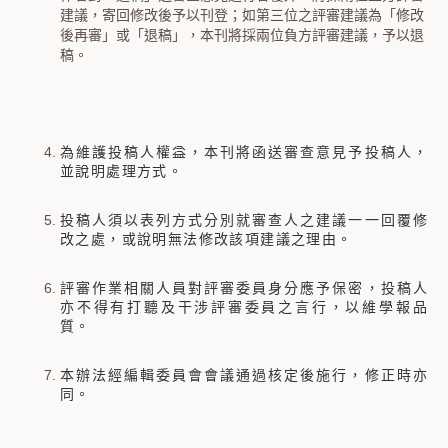
建議，寄回修改後予以刊登；如第三位之評審建議為「修改
後再審」或「退稿」，本刊將採兩位負方評審建議，予以退
稿。
為維護投稿人權益，本刊將函送審查意見予投稿人，
並說明處理方式。
投稿人須以表列方式分別就審查人之建議一一回覆修
改之處，或說明無法修改該項建議之理由。
評審作業相關人員對評審委員身分應予保密，投稿人
亦不得有打聽及干涉評審委員之言行，以維學報品
質。
本辦法經編輯委員會會議通過核定後施行，修正時亦
同。