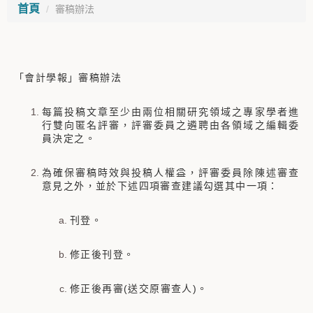
首頁
審稿辦法
「會計學報」審稿辦法
每篇投稿文章至少由兩位相關研究領域之專家學者進
行雙向匿名評審，評審委員之遴聘由各領域之編輯委
員決定之。
為確保審稿時效與投稿人權益，評審委員除陳述審查
意見之外，並於下述四項審查建議勾選其中一項：
刊登。
修正後刊登。
修正後再審(送交原審查人)。