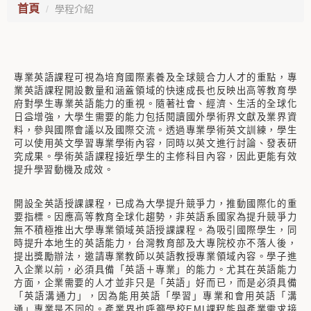
首頁
學程介紹
專業英語課程可視為培育國際素養及全球競合力人才的重點，專
業英語課程開設數量和涵蓋領域的快速成長也反映出高等教育學
府對學生專業英語能力的重視。隨著社會、經濟、生活的全球化
日益增強，大學生需要的能力包括閱讀國外學術界文獻及業界資
料，參與國際會議以及國際交流。透過專業學術英文訓練，學生
可以使用英文學習專業學術內容，同時以英文進行討論、發表研
究成果。學術英語課程接近學生的主修科目內容，因此更能有效
提升學習動機及成效。
開設全英語授課課程，已成為大學提升競爭力，推動國際化的重
要指標。因應高等教育全球化趨勢，非英語系國家為提升競爭力
無不積極推出大學專業領域英語授課課程。為吸引國際學生，同
時提升本地生的英語能力，台灣教育部及大專院校亦不落人後，
提出獎勵辦法，邀請專業教師以英語教授專業領域內容。學子進
入企業以前，必須具備「英語＋專業」的能力。尤其在英語能力
方面，企業需要的人才並非只是「英語」好而已，而是必須具備
「英語溝通力」，因為能用英語「學習」專業和會用英語「溝
通」專業是不同的。產業界也呼籲學校EMI課程能與產業需求接