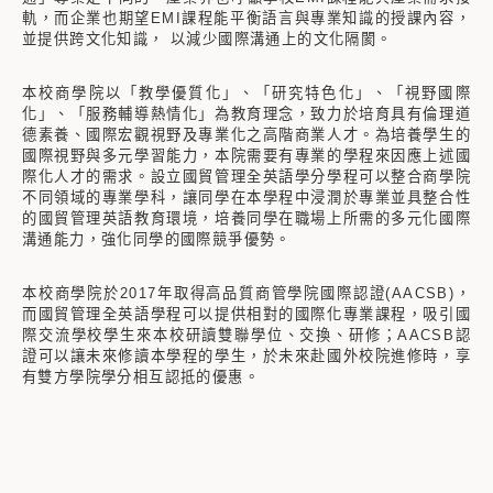
軌，而企業也期望EMI課程能平衡語言與專業知識的授課內容，
並提供跨文化知識， 以減少國際溝通上的文化隔閡。
本校商學院以「教學優質化」、「研究特色化」、「視野國際
化」、「服務輔導熱情化」為教育理念，致力於培育具有倫理道
德素養、國際宏觀視野及專業化之高階商業人才。為培養學生的
國際視野與多元學習能力，本院需要有專業的學程來因應上述國
際化人才的需求。設立國貿管理全英語學分學程可以整合商學院
不同領域的專業學科，讓同學在本學程中浸潤於專業並具整合性
的國貿管理英語教育環境，培養同學在職場上所需的多元化國際
溝通能力，強化同學的國際競爭優勢。
本校商學院於2017年取得高品質商管學院國際認證(AACSB)，
而國貿管理全英語學程可以提供相對的國際化專業課程，吸引國
際交流學校學生來本校研讀雙聯學位、交換、研修；AACSB認
證可以讓未來修讀本學程的學生，於未來赴國外校院進修時，享
有雙方學院學分相互認抵的優惠。