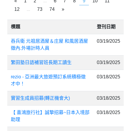
«
1
2
...
6
7
8
9
10
11
12
...
73
74
»
標題
登刊日期
吞兵衛 元祖居酒屋＆庄屋 和風居酒屋
03/19/2025
徵內.外場計時人員
繁田塾日語補習班長期工讀生
03/19/2025
rezio - 亞洲最大旅遊預訂系統積極徵
03/18/2025
才中！
實習生成員招募(轉正機會大)
03/18/2025
【 喜鴻旅行社】誠摯招募~日本入境部
03/18/2025
助理