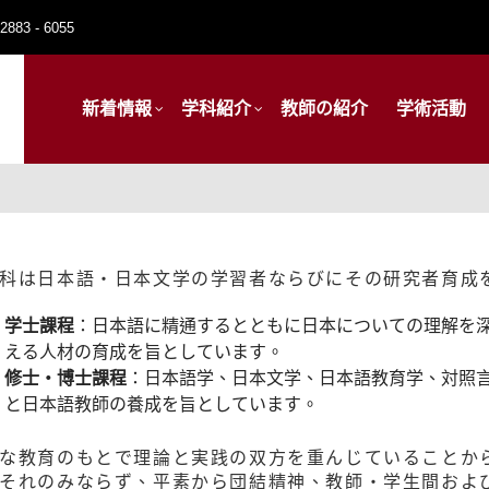
2883 - 6055
新着情報
学科紹介
教師の紹介
学術活動
科は日本語・日本文学の学習者ならびにその研究者育成
学士課程
：日本語に精通するとともに日本についての理解を
える人材の育成を旨としています。
修士・博士課程
：日本語学、日本文学、日本語教育学、対照
と日本語教師の養成を旨としています。
な教育のもとで理論と実践の双方を重んじていることか
それのみならず、平素から団結精神、教師・学生間およ