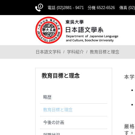
電話 (02)2881 - 9471 分機 6522-6526
傳真 (02)
日本語文学科
学科紹介
教育目標と理念
教育目標と理念
本学
略歴
教育目標と理念
今後の計画
厳格
す。