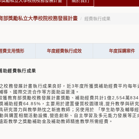
部獎勵私立大學校院校務發展計畫
關於我們
育部獎勵私立大學校院校務發展計畫
經費執行成果
經費支用情形
年度經費執行成效
年度採購案件
獎補助經費執行成果
之校務發展計畫執行成果良好，近3年度所獲獎補助經費平均每年
輔導、國際交流合作等方面助益匪淺。
本校獲教育部獎勵校務發展計畫獎勵、補助經費共計1億2,554萬8
獎補助經費64.85%，主要用於建置優質校園環境,提升教學與研究
具研究潛力與教學熱忱之新進教師；另使用於 「學生助學及輔導經
動與購置相關活動設備,營造創新、自主學習及多元能力發展等正向
遠距教學之獎勵補助金及補助教師精進教學所需經費。