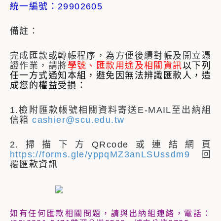
統一編號：29902605
備註：
完成匯款或轉帳程序，為方便後續對帳及開立憑
證作業，請將
學號、匯款用途及相關資訊
以下列
任一方式通知本組，
避免因無法辨識匯款人，造
成您的權益受損：
1.檢附匯款帳號相關資料寄送E-MAIL至出納組
信箱
cashier@scu.edu.tw
2.掃描下方QRcode或連結網頁
https://forms.gle/yppqMZ3anLSUssdm9
回
覆匯款資訊
如有任何匯款相關問題，請與出納組連絡，電話：