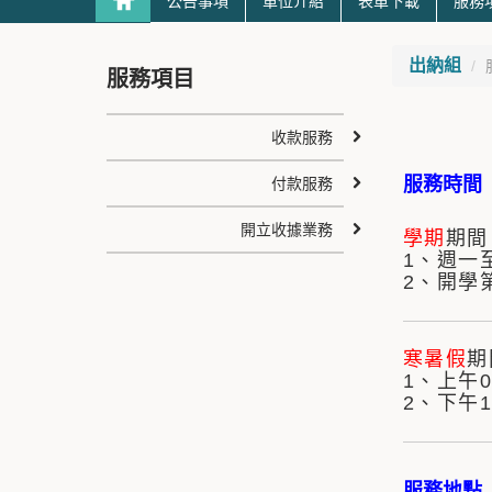
公告事項
單位介紹
表單下載
服務
出納組
服務項目
收款服務
服務時間
付款服務
開立收據業務
學期
期間 
1、週一
2、開學第
寒暑假
期間
1、上午08
2、下午13
服務地點