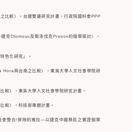
與捷克之比較〉，台捷雙邊研究計畫，行政院國科會PPP
捷克Olomouc及斯洛伐克Presov的個案探討〉，
學「特色化研究」。
tna Hora與台南之比較〉，東吳大學人文社會學院研
之個案比較〉，東吳大學人文社會學院研究計畫。
個案比較〉，科技部專題計畫。
義之社會整合/排除的推拉—以捷克中國移民之實證個案