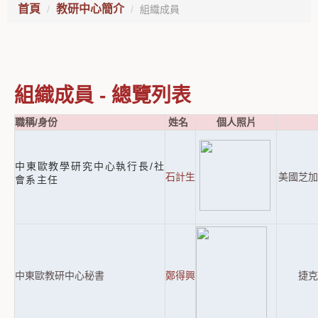
首頁
教研中心簡介
組織成員
組織成員 - 總覽列表
職稱/身份
姓名
個人照片
中東歐教學研究中心執行長/社
石計生
美國芝加
會系主任
中東歐教研中心秘書
鄭得興
捷克