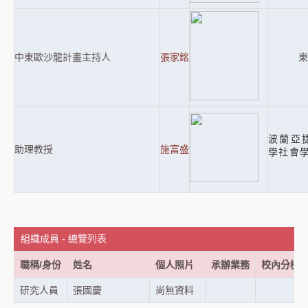
中東歐沙龍計畫主持人
張家銘
東
波蘭亞捷隆
助理教授
施富盛
學社會
組織成員 - 總覽列表
職稱/身份
姓名
個人照片
承辦業務
校內分機
研究人員
張國慶
尚無資料