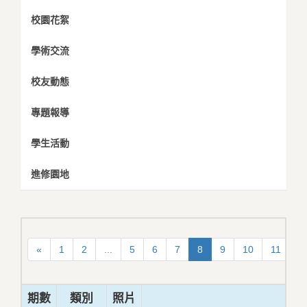
校園花絮
學術交流
校友動態
專題報導
學生活動
進修園地
«
1
2
...
5
6
7
8
9
10
11
...
期數
類別
照片