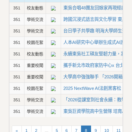
東吳合唱48團友回娘家再現經典和
351
校友動態
跨國沉浸式語言與文化學習 東吳
351
學術交流
台日學子共學趣 明海大學師生蒞
351
學術交流
人本AI研究中心舉辦生成式AI證照
351
校園花絮
永續東吳社工碩友堅韌力量，凝聚
351
校友動態
攜手新北市政府家防中心x 台北市基
351
重要校聞
大學高中強強聯手 「2026開箱
351
重要校聞
2025 NextWave AI法創黑客松
351
校園花絮
「2026從課室到社會永續：教學
351
學術交流
東吳巨資學院高中生營隊 培育AI
351
學術交流
«
1
2
...
5
6
7
8
9
10
11
...