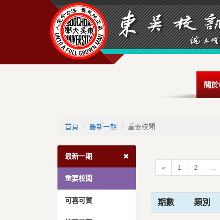
關於
首頁
最新一期
重要校聞
最新一期
«
1
2
...
重要校聞
可喜可賀
期數
類別