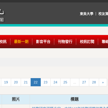
東吳大學
校友
校訊
最新一期
影音平台
刊物發行
校訊訂閱
聯
19
20
21
22
23
24
25
...
27
28
»
照片
標題