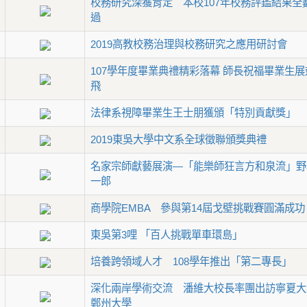
校務研究深獲肯定 本校107年校務評鑑結果全
過
2019高教校務治理與校務研究之應用研討會
107學年度畢業典禮精彩落幕 師長祝福畢業生展
飛
法律系視障畢業生王士朋獲頒「特別貢獻獎」
2019東吳大學中文系全球徵聯頒獎典禮
名家宗師獻藝展演—「能樂師狂言方和泉流」野
一郎
商學院EMBA 參與第14屆戈壁挑戰賽圓滿成功
東吳第3哩 「百人挑戰單車環島」
培養跨領域人才 108學年推出「第二專長」
深化兩岸學術交流 潘維大校長率團出訪寧夏大
鄭州大學