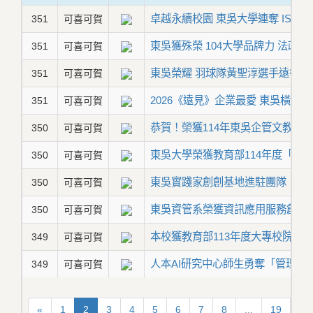
卓越永續校園 東吳大學連奪 ISO 140
351
可喜可賀
東吳獲殊榮 104大學品牌力 法政
351
可喜可賀
東吳榮耀 羽球隊黃聖淳選手遠征冰
351
可喜可賀
2026《遠見》企業最愛 東吳橫掃
351
可喜可賀
恭賀！榮獲114年東吳企管文教基
350
可喜可賀
東吳大學榮獲教育部114年度「品
350
可喜可賀
東吳實踐家創創基地進駐團隊「拾起希
350
可喜可賀
東吳資管系榮獲資訊應用服務創新
350
可喜可賀
本校獲教育部113年度大專校院學
349
可喜可賀
人本AI研究中心師生勇奪「管理學
349
可喜可賀
«
1
2
3
4
5
6
7
8
...
19
20