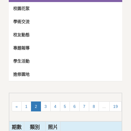
校園花絮
學術交流
校友動態
專題報導
學生活動
進修園地
«
1
2
3
4
5
6
7
8
...
19
20
期數
類別
照片