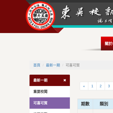
關於
首頁
最新一期
可喜可賀
最新一期
«
1
2
3
重要校聞
可喜可賀
期數
類別