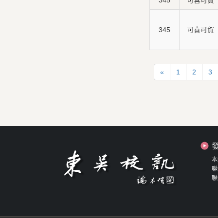
345
可喜可賀
345
可喜可賀
«
1
2
3
本
聯
聯