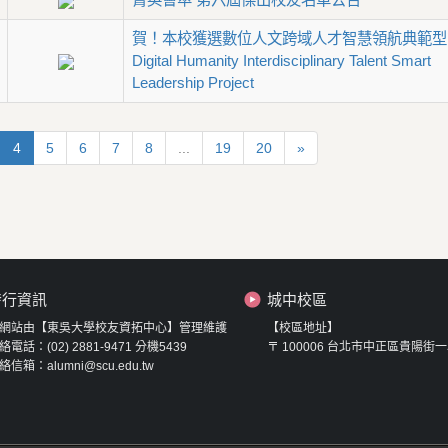
賀！本校獲選數位人文跨域人才智慧領航典範型
Digital Humanity Interdisciplinary Talent Smart
Leadership Project
4
5
6
7
8
...
19
20
»
發行資訊
城中校區
網站由【東吳大學校友資拓中心】管理維護
【校區地址】
絡電話：(02) 2881-9471 分機5439
〒 100006 台北市中正區貴陽街一
絡信箱：alumni@scu.edu.tw