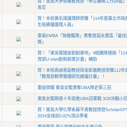
賀！東吳大學榮獲教育部「學生輔導工作評鑑」
肯定
賀！本校黃名瑋護理師榮獲「114年度臺北市政
生局績優護理人員」
東吳EMBA「無敵艦隊」勇奪首屆永豐盃「最佳
獎」
賀！「東吳實踐家創創基地」4組團隊通過「11
育部U-start創新創業計畫」補助
賀！本校高昶易副教授與金凱儀教授榮獲112年
「教育部教學實踐研究績優計畫」！
重返榮耀 東吳女籃勇奪UBA隊史第三冠
東吳女籃睽違十年挺進UBA冠軍戰 3/28決戰小
賀！東吳大學化學系蘇平貴教授榮登ScholarGP
2024全球前0.02%頂尖學者
菁英薈萃 第六屆傑出校友名單公告