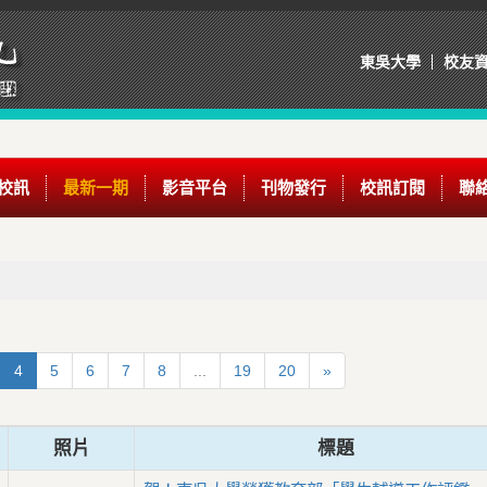
東吳大學
校友
校訊
最新一期
影音平台
刊物發行
校訊訂閱
聯
4
5
6
7
8
...
19
20
»
照片
標題