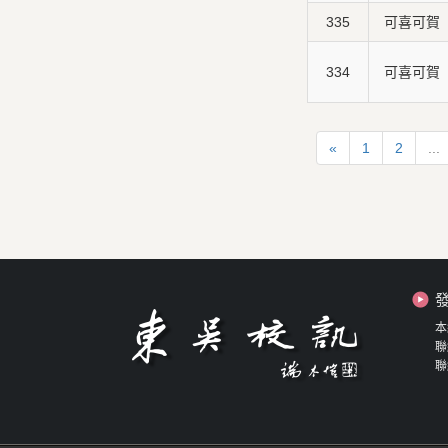
335
可喜可賀
334
可喜可賀
«
1
2
...
本
聯
聯