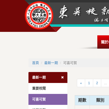
關於
首頁
最新一期
可喜可賀
最新一期
«
1
2
...
重要校聞
可喜可賀
期數
類別