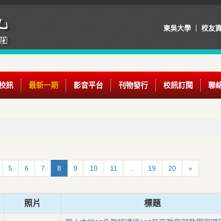
東吳大學
校友
校訊
最新一期
影音平台
刊物發行
校訊訂閱
聯
5
6
7
8
9
10
11
...
19
20
»
照片
標題