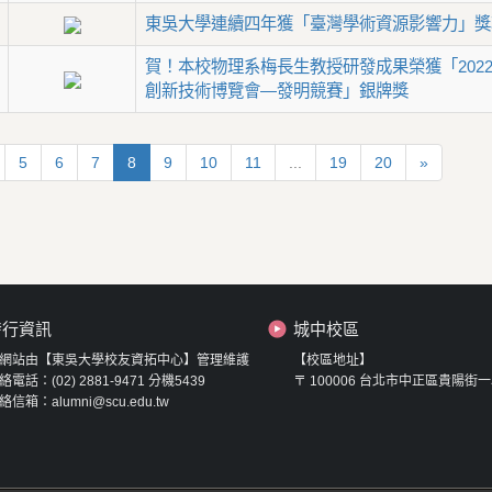
東吳大學連續四年獲「臺灣學術資源影響力」獎
賀！本校物理系梅長生教授研發成果榮獲「202
創新技術博覽會—發明競賽」銀牌獎
5
6
7
8
9
10
11
...
19
20
»
發行資訊
城中校區
網站由【東吳大學校友資拓中心】管理維護
【校區地址】
絡電話：(02) 2881-9471 分機5439
〒 100006 台北市中正區貴陽街一
絡信箱：alumni@scu.edu.tw