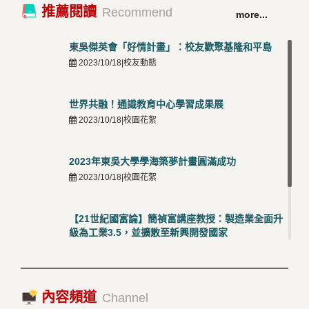
卓越永續校園 東吳大學連奪 ISO 14001、45001 及
TOP
推薦閱讀
Recommend
more...
50001三大國際驗證殊榮
5
2026/03/12 |可喜可賀
東吳傑英會「好情計畫」：校友歡聚基隆和平島
2023/10/18|校友動態
世界共融！通識教育中心學習成果展
2023/10/18|校園花絮
2023年東吳大學學海築夢計畫圓滿成功
2023/10/18|校園花絮
【21世紀國富論】簡禎富講座教授：製造業全面升
級為工業3.5，並擴散至新興開發國家
2023/10/18|推薦閱讀
國際經驗交流-日本熊本大學與松山大學學者來訪
內容頻道
2023/10/18|推薦閱讀
Channel