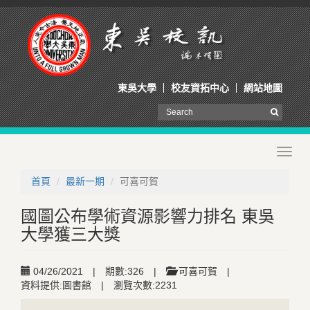
東吳大學
校友資拓中心
網站地圖
Toggl
navig
首頁
最新一期
可喜可賀
國圖公布學術資源影響力排名 東吳
大學獲三大獎
04/26/2021
|
期數:326
|
可喜可賀
|
資料提供:圖書館
|
瀏覽次數:2231