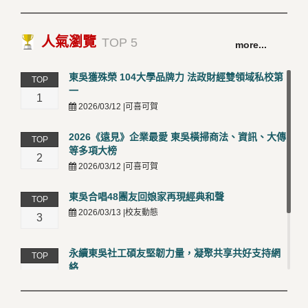
人氣瀏覽
TOP 5
more...
東吳獲殊榮 104大學品牌力 法政財經雙領域私校第
TOP
一
1
2026/03/12 |可喜可賀
2026《遠見》企業最愛 東吳橫掃商法、資訊、大傳
TOP
等多項大榜
2
2026/03/12 |可喜可賀
東吳合唱48團友回娘家再現經典和聲
TOP
2026/03/13 |校友動態
3
永續東吳社工碩友堅韌力量，凝聚共享共好支持網
TOP
絡
4
2026/03/12 |校友動態