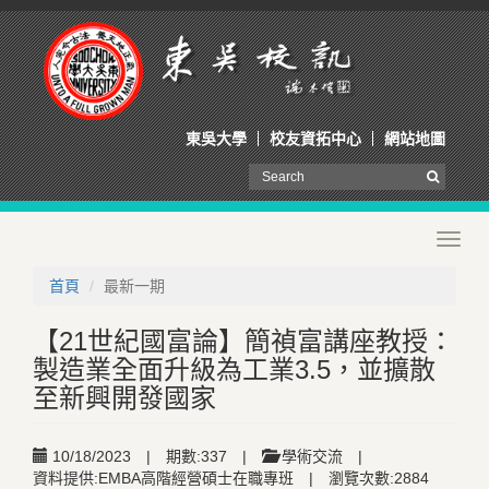
東吳大學
校友資拓中心
網站地圖
Toggl
navig
首頁
最新一期
【21世紀國富論】簡禎富講座教授：
製造業全面升級為工業3.5，並擴散
至新興開發國家
10/18/2023
|
期數:337
|
學術交流
|
資料提供:EMBA高階經營碩士在職專班
|
瀏覽次數:2884