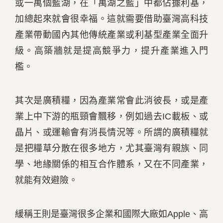
或一萬個藍湖，在「萬湖之藍」中都佔據利基，
加總起來就會很幸福。這就需要借助臺灣高科技
產業帶動國內其他傳統產業或利基型產業全面升
級。高築牆就是提高競爭力，提升產業進入門
檻。
其次是廣積糧，因為產業常會此消彼長，或是產
業上中下游的瓶頸會飄移，例如過去IC載板、或
晶片、或運輸會有消長情況等。所謂的廣積糧就
是把糧草分散在很多地方，尤其臺灣有親族、同
學、地緣關係的相互合作體系，又在不同產業，
就能有效避險。
緩稱王則是臺灣很多企業和國際大廠如Apple、高