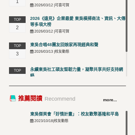
1
2026/03/12 |可喜可賀
2026《遠見》企業最愛 東吳橫掃商法、資訊、大傳
TOP
等多項大榜
2
2026/03/12 |可喜可賀
東吳合唱48團友回娘家再現經典和聲
TOP
2026/03/13 |校友動態
3
永續東吳社工碩友堅韌力量，凝聚共享共好支持網
TOP
絡
4
2026/03/12 |校友動態
卓越永續校園 東吳大學連奪 ISO 14001、45001 及
TOP
推薦閱讀
Recommend
more...
50001三大國際驗證殊榮
5
2026/03/12 |可喜可賀
東吳傑英會「好情計畫」：校友歡聚基隆和平島
2023/10/18|校友動態