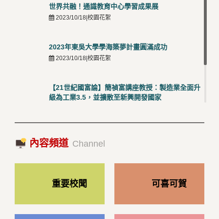
世界共融！通識教育中心學習成果展
2023/10/18|校園花絮
2023年東吳大學學海築夢計畫圓滿成功
2023/10/18|校園花絮
【21世紀國富論】簡禎富講座教授：製造業全面升
級為工業3.5，並擴散至新興開發國家
2023/10/18|推薦閱讀
國際經驗交流-日本熊本大學與松山大學學者來訪
內容頻道
2023/10/18|推薦閱讀
Channel
重要校聞
可喜可賀