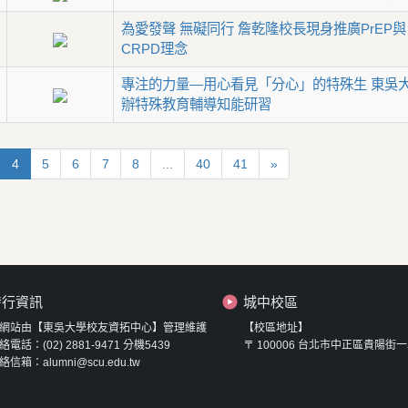
為愛發聲 無礙同行 詹乾隆校長現身推廣PrEP與
CRPD理念
專注的力量—用心看見「分心」的特殊生 東吳
辦特殊教育輔導知能研習
4
5
6
7
8
...
40
41
»
發行資訊
城中校區
網站由【東吳大學校友資拓中心】管理維護
【校區地址】
絡電話：(02) 2881-9471 分機5439
〒 100006 台北市中正區貴陽街一
絡信箱：alumni@scu.edu.tw