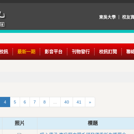
東吳大學
校友
校訊
最新一期
影音平台
刊物發行
校訊訂閱
聯
4
5
6
7
8
...
40
41
»
照片
標題