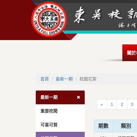
關於
首頁
最新一期
校園花絮
最新一期
«
1
2
3
重要校聞
可喜可賀
期數
類別