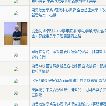
暖心傳承 東吳歷史學系頒發優秀新生獎學金
東吳政治學系3研究中心揭牌 全台首座大學「政
新實驗室」亮相
從迷惘到卓越：113學年度第2學期學業成績進
金，見證東吳學子逆風翻轉之路
與局長有約：政策需要聆聽你的聲音—打開臺北
會局之門
東吳AI校園智慧創新黑客松競賽 直攻排課、節
勤校園痛點
《第5屆東吳好師Mentor計畫》成果感恩會溫馨
東吳攜手中央合辦國際生研習營，助國際學子掌
涯關鍵
東吳政治學系及心理學系學生榮獲USR專題競