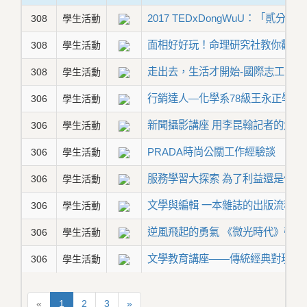
2017 TEDxDongWuU：「貳分
308
學生活動
面相好好玩！命理研究社教你觀相
308
學生活動
走出去，生活才開始-國際志工分享
308
學生活動
行銷達人—化學系78級王永正學長
306
學生活動
新聞攝影講座 用李昆翰記者的角度
306
學生活動
PRADA時尚公關工作經驗談
306
學生活動
服務學習大探索 為了利益還是使命
306
學生活動
文學與編輯 一本雜誌的出版流程
306
學生活動
逆風飛起的勇氣 《微光時代》帶
306
學生活動
文學教育講座——傳統經典對現今
306
學生活動
«
1
2
3
»