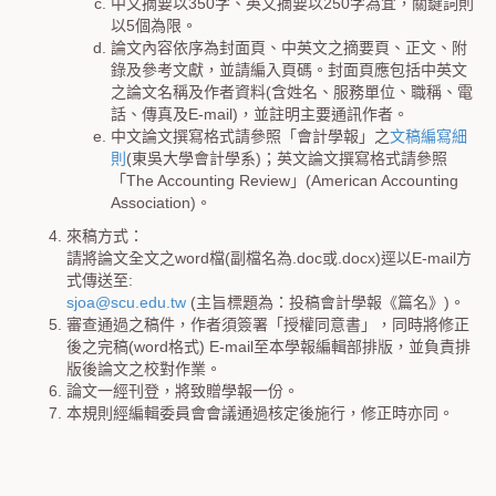
中文摘要以350字、英文摘要以250字為宜，關鍵詞則
以5個為限。
論文內容依序為封面頁、中英文之摘要頁、正文、附
錄及參考文獻，並請編入頁碼。封面頁應包括中英文
之論文名稱及作者資料(含姓名、服務單位、職稱、電
話、傳真及E-mail)，並註明主要通訊作者。
中文論文撰寫格式請參照「會計學報」之
文稿編寫細
則
(東吳大學會計學系)；英文論文撰寫格式請參照
「The Accounting Review」(American Accounting
Association)。
來稿方式：
請將論文全文之word檔(副檔名為.doc或.docx)逕以E-mail方
式傳送至:
sjoa@scu.edu.tw
(主旨標題為：投稿會計學報《篇名》)。
審查通過之稿件，作者須簽署「授權同意書」，同時將修正
後之完稿(word格式) E-mail至本學報編輯部排版，並負責排
版後論文之校對作業。
論文一經刊登，將致贈學報一份。
本規則經編輯委員會會議通過核定後施行，修正時亦同。