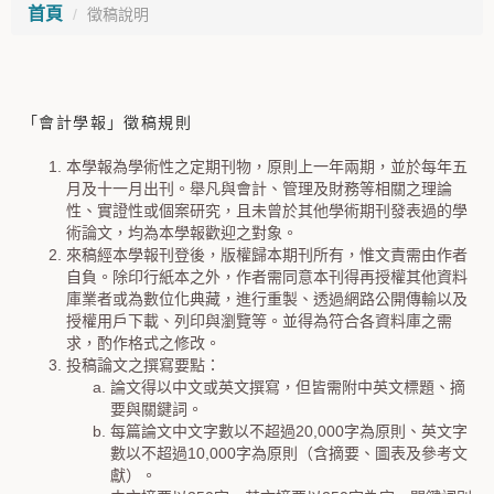
首頁
徵稿說明
「會計學報」徵稿規則
本學報為學術性之定期刊物，原則上一年兩期，並於每年五
月及十一月出刊。舉凡與會計、管理及財務等相關之理論
性、實證性或個案研究，且未曾於其他學術期刊發表過的學
術論文，均為本學報歡迎之對象。
來稿經本學報刊登後，版權歸本期刊所有，惟文責需由作者
自負。除印行紙本之外，作者需同意本刊得再授權其他資料
庫業者或為數位化典藏，進行重製、透過網路公開傳輸以及
授權用戶下載、列印與瀏覽等。並得為符合各資料庫之需
求，酌作格式之修改。
投稿論文之撰寫要點：
論文得以中文或英文撰寫，但皆需附中英文標題、摘
要與關鍵詞。
每篇論文中文字數以不超過20,000字為原則、英文字
數以不超過10,000字為原則（含摘要、圖表及參考文
獻）。