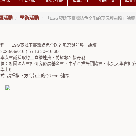
究團隊
研究方向
發展計畫
產學合作
相關活動
聯絡
關活動
學術活動
「ESG契機下臺灣綠色金融的現況與前瞻」論壇
稱: 「ESG契機下臺灣綠色金融的現況與前瞻」論壇
23/06/016 (五) 13:30~16:30
：本次會議採取線上直播連接，將於報名後寄發
單位：財團法人會計研究發展基金會、中華企業評價協會、東吳大學會計系
修學士班
式: 請掃描下方海報上的QRcode連接