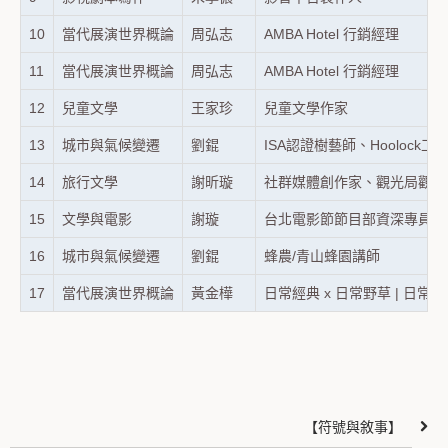
10
當代展演世界概論
周弘志
AMBA Hotel 行銷經理
11
當代展演世界概論
周弘志
AMBA Hotel 行銷經理
12
兒童文學
王家珍
兒童文學作家
13
城市與氣候變遷
劉錕
ISA認證樹藝師、Hoolock
14
旅行文學
謝昕璇
社群媒體創作家、觀光局觀光
15
文學與電影
謝璇
台北電影節節目部資深專員
16
城市與氣候變遷
劉錕
蜂農/青山蜂園講師
17
當代展演世界概論
黃金樺
日常經典 x 日常野草 | 日常聚落 Dai
【符號與敘事】