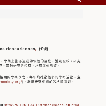
s ricoeuriennes
)介紹
[1]
作非常豐富，學術上指導過或帶領過的後進，遍及全球。研究
究、宗教研究等領域，均有深遠影響。
相關的學術學會，每年均推動很多的學術活動。主
rsociety.org/
)。繼續研究相關的呂格爾思想。
r(
http://5.196.103.13/fr/pages/accueil.html)