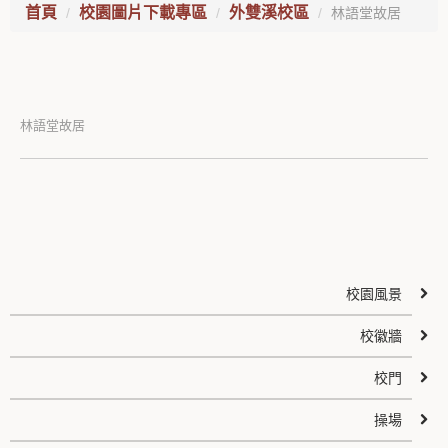
首頁
校園圖片下載專區
外雙溪校區
林語堂故居
林語堂故居
校園風景
校徽牆
校門
操場