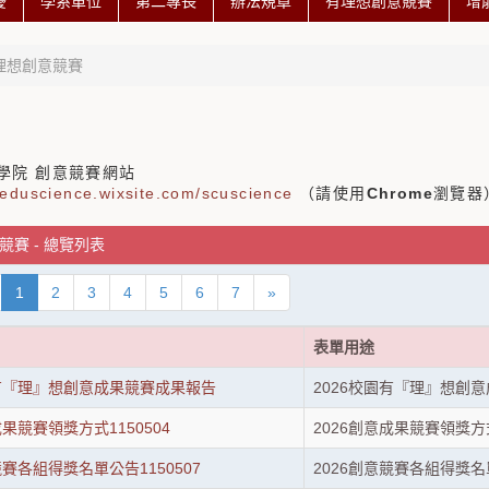
慶
學系單位
第二專長
辦法規章
有理想創意競賽
增
理想創意競賽
學院 創意競賽網站
ueduscience.wixsite.com/scuscience
（請使用
Chrome
瀏覽器
競賽 - 總覽列表
1
2
3
4
5
6
7
»
表單用途
園有『理』想創意成果競賽成果報告
2026校園有『理』想創
成果競賽領獎方式1150504
2026創意成果競賽領獎方式
競賽各組得獎名單公告1150507
2026創意競賽各組得獎名單