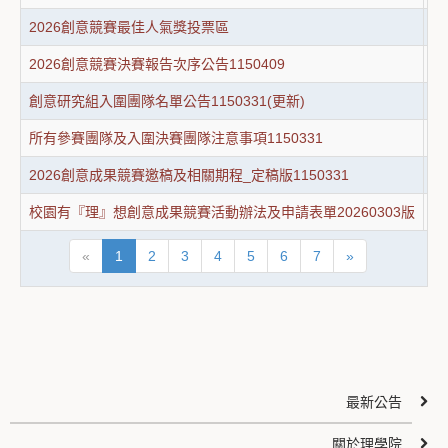
2026創意競賽最佳人氣獎投票區
2
2026創意競賽決賽報告次序公告1150409
2
創意研究組入圍團隊名單公告1150331(更新)
創
所有參賽團隊及入圍決賽團隊注意事項1150331
所
2026創意成果競賽邀稿及相關期程_定稿版1150331
2
校園有『理』想創意成果競賽活動辦法及申請表單20260303版
校
«
1
2
3
4
5
6
7
»
最新公告
關於理學院