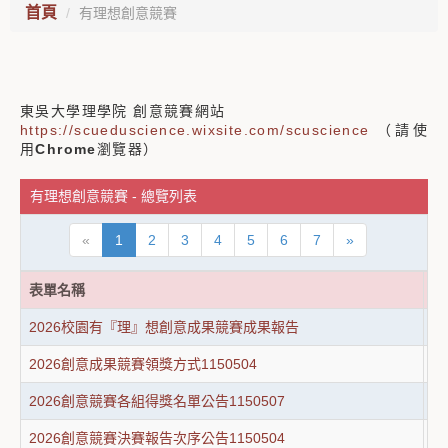
首頁
有理想創意競賽
東吳大學理學院 創意競賽網站
https://scueduscience.wixsite.com/scuscience
（請使
用
Chrome
瀏覽器）
有理想創意競賽 - 總覽列表
«
1
2
3
4
5
6
7
»
表單名稱
表
2026校園有『理』想創意成果競賽成果報告
2
2026創意成果競賽領獎方式1150504
2
2026創意競賽各組得獎名單公告1150507
2
2026創意競賽決賽報告次序公告1150504
2