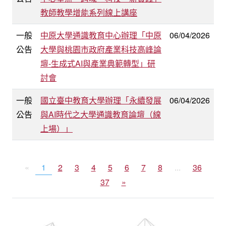
教師教學增能系列線上講座
一般
中原大學通識教育中心辦理「中原
06/04/2026
公告
大學與桃園市政府產業科技高峰論
壇-生成式AI與產業典範轉型」研
討會
一般
國立臺中教育大學辦理「永續發展
06/04/2026
公告
與AI時代之大學通識教育論壇（線
上場）」
«
1
2
3
4
5
6
7
8
...
36
37
»