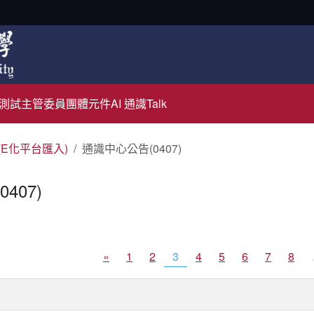
測試主管
委員團體元件
AI 通識Talk
(E化平台匯入)
通識中心公告(0407)
407)
«
1
2
3
4
5
6
7
8
.