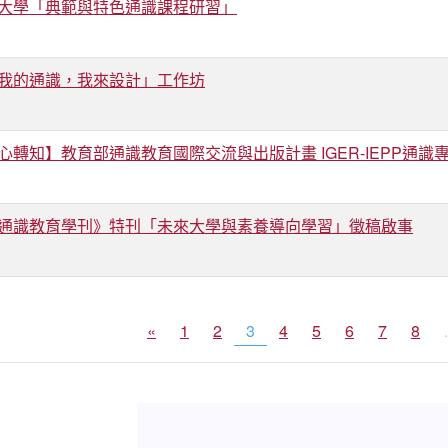
大學「典範與特色通識課程研習」
我的通識，我來設計」工作坊
心轉知】教育部通識教育國際交流與出版計畫 IGER-IEPP通識
通識教育學刊》特刊「未來大學與素養導向學習」徵稿啟事
«
1
2
3
4
5
6
7
8
.