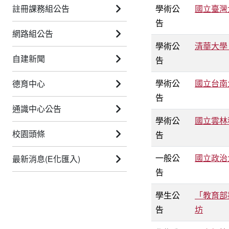
註冊課務組公告
學術公
國立臺灣
告
網路組公告
學術公
清華大學
自建新聞
告
學術公
國立台南
德育中心
告
通識中心公告
學術公
國立雲林
校園頭條
告
一般公
國立政治大
最新消息(E化匯入)
告
學生公
「教育部
告
坊