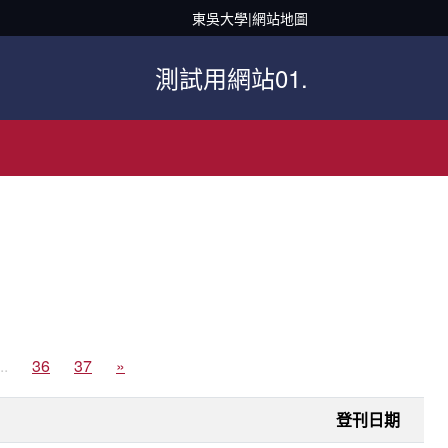
東吳大學
|
網站地圖
測試用網站01.
..
36
37
»
登刊日期