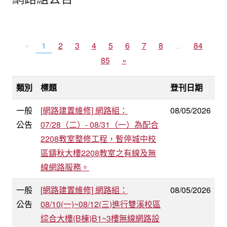
«
1
2
3
4
5
6
7
8
...
84
85
»
類別
標題
登刊日期
一般
[網路建置維修] 網路組：
08/05/2026
公告
07/28（二）- 08/31（一）為配合
2208教室整修工程，暫停城中校
區鑄秋大樓2208教室之有線及無
線網路服務。
一般
[網路建置維修] 網路組：
08/05/2026
公告
08/10(一)~08/12(三)進行雙溪校區
綜合大樓(B棟)B1~3樓無線網路設