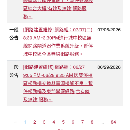
變壓器並聯停電施工，暫停雙溪校
區綜合大樓(有線及無線)網路服
務。
一般
[網路建置維修] 網路組：07/07(二)
07/06/2026
公告
8:30 AM~3:30PM進行城中校區無
線網路閘道器作業系統升級，暫停
城中校區全區無線網路服務。
一般
[網路建置維修] 網路組：06/27
06/29/2026
公告
9:05 PM~06/28 9:25 AM 因雙溪校
區松勁樓交換器電源接觸不良，暫
停松勁樓及東荊學廬網路(含有線
及無線)服務。
«
1
2
3
4
5
6
7
8
...
84