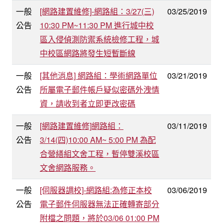
一般
[網路建置維修]-網路組：3/27(三)
03/25/2019
公告
10:30 PM~11:30 PM 進行城中校
區入侵偵測防禦系統檢修工程，城
中校區網路將發生短暫斷線
一般
[其他消息] 網路組：學術網路單位
03/21/2019
公告
所屬電子郵件帳戶疑似密碼外洩情
資，請收到者立即更改密碼
一般
[網路建置維修]網路組：
03/11/2019
公告
3/14(四)10:00 AM~ 5:00 PM 為配
合營繕組文舍工程，暫停雙溪校區
文舍網路服務。
一般
[伺服器調校]-網路組:為修正本校
03/06/2019
公告
電子郵件伺服器無法正確轉寄部分
附檔之問題，將於03/06 01:00 PM