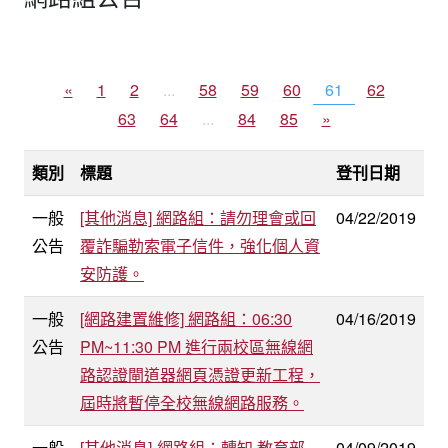
«
1
2
...
58
59
60
61
62
63
64
...
84
85
»
類別
標題
登刊日期
一般
[其他消息] 網路組：請勿理會或回
04/22/2019
公告
覆詐騙勒索電子信件，強化個人資
安防護。
一般
[網路建置維修] 網路組：06:30
04/16/2019
公告
PM~11:30 PM 進行兩校區無線網
路認證閘道器網頁憑證更新工程，
屆時將暫停全校無線網路服務。
一般
[其他消息]-網路組：轉知 教育部
04/09/2019