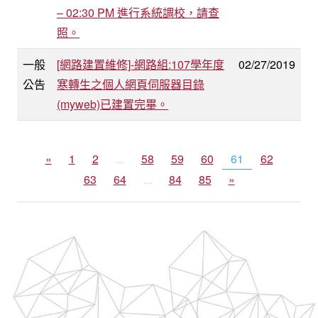
– 02:30 PM 進行系統調校，請查
照。
一般
[網路建置維修]-網路組:107學年度
02/27/2019
公告
寒轉生之個人網頁伺服器目錄
(myweb)已建置完畢。
«
1
2
...
58
59
60
61
62
63
64
...
84
85
»