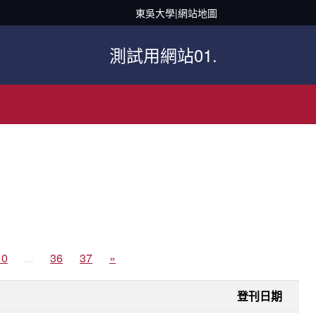
東吳大學
|
網站地圖
測試用網站01.
10
...
36
37
»
登刊日期