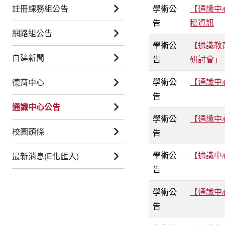
註冊課務組公告
學術公
【通識中
告
稿資訊
網路組公告
學術公
【通識教
自建新聞
告
研討會」
學術公
【通識中
德育中心
告
通識中心公告
學術公
【通識中
校園頭條
告
學術公
【通識中
最新消息(E化匯入)
告
學術公
【通識中
告