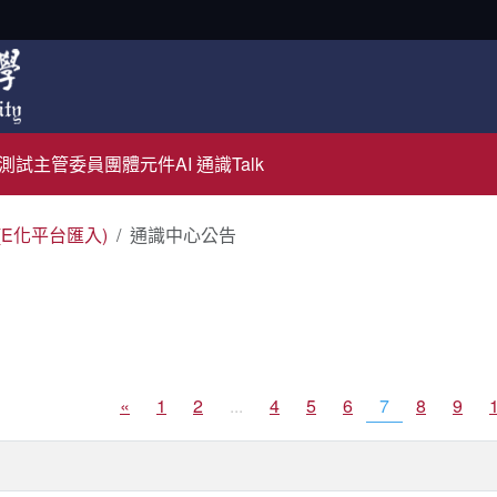
測試主管
委員團體元件
AI 通識Talk
(E化平台匯入)
通識中心公告
«
1
2
...
4
5
6
7
8
9