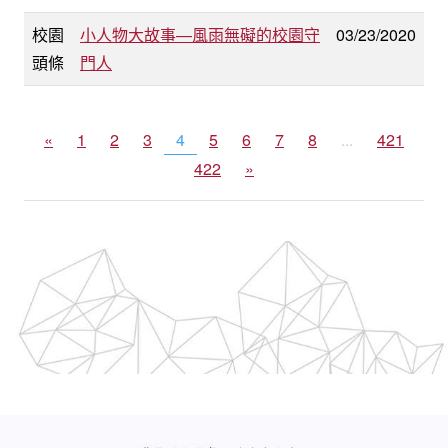
校園
小人物大故事—風雨無礙的校園守
03/23/2020
頭條
門人
«
1
2
3
4
5
6
7
8
...
421
422
»