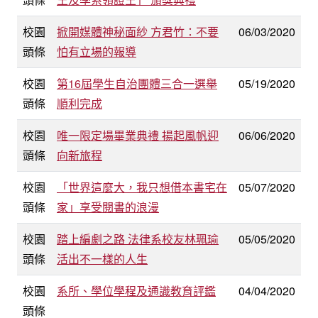
校園
掀開媒體神秘面紗 方君竹：不要
06/03/2020
頭條
怕有立場的報導
校園
第16屆學生自治團體三合一選舉
05/19/2020
頭條
順利完成
校園
唯一限定場畢業典禮 揚起風帆迎
06/06/2020
頭條
向新旅程
校園
「世界這麼大，我只想借本書宅在
05/07/2020
頭條
家」享受閱書的浪漫
校園
踏上編劇之路 法律系校友林珮瑜
05/05/2020
頭條
活出不一樣的人生
校園
系所、學位學程及通識教育評鑑
04/04/2020
頭條