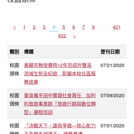
«
1
2
3
4
5
6
7
8
...
421
422
»
類別
標題
登刊日期
校園
黃顯宗教授費時12年完成外雙溪
07/21/2020
頭條
流域生態全紀錄 彰顯本校社區服
務成果
校園
東吳攜手田中實踐社會責任 加利
07/09/2020
頭條
利旅遊事業群「旅遊行銷與數位轉
型」課程培訓
校園
「決戰天下，誰與爭鋒—核心能力
07/01/2020
頭條
王及學系領證王」 頒獎典禮