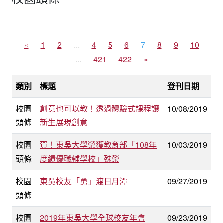
«
1
2
...
4
5
6
7
8
9
10
...
421
422
»
類別
標題
登刊日期
校園
創意也可以教！透過體驗式課程讓
10/08/2019
頭條
新生展現創意
校園
賀！東吳大學榮獲教育部「108年
10/03/2019
頭條
度績優職輔學校」殊榮
校園
東吳校友「勇」渡日月潭
09/27/2019
頭條
校園
2019年東吳大學全球校友年會
09/23/2019