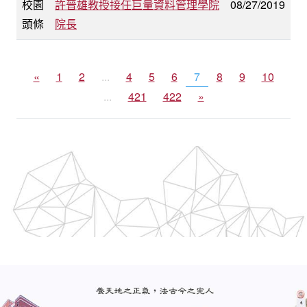
校園
許晉雄教授接任巨量資料管理學院
08/27/2019
頭條
院長
«
1
2
...
4
5
6
7
8
9
10
...
421
422
»