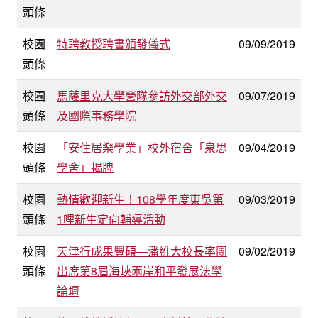
頭條
校園
特聘教授聘書頒發儀式
09/09/2019
頭條
校園
馬薩里克大學營隊參訪外交部外交
09/07/2019
頭條
及國際事務學院
校園
「安住居樂學業」校外宿舍「泉思
09/04/2019
頭條
學舍」揭牌
校園
熱情歡迎新生！108學年度東吳第
09/03/2019
頭條
1哩新生定向輔導活動
校園
天津行成果豐碩—潘維大校長率團
09/02/2019
頭條
出席第8屆海峽兩岸和平發展法學
論壇