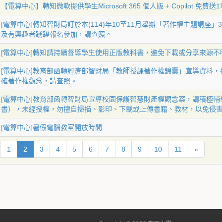
【電算中心】轉知微軟提供學生Microsoft 365 個人版 + Copilot 免費送
[電算中心]轉知智財局訂於本(114)年10至11月舉辦「著作權主題講
及有興趣者踴躍報名參加，請查照。
[電算中心]轉知請持續督導學生使用正版教科書，避免下載或分享來源
[電算中心]教育部函轉經濟部智財局「教師授課著作權錦囊」宣導資料
確著作權觀念，請查照。
[電算中心]教育部函轉智財局宣導校園保護智慧財產權觀念案，請積極
書），未經授權，勿擅自掃描、影印、下載或上傳書籍、教材，以免侵
[電算中心]暑假電腦教室開放時間
1
2
3
4
5
6
7
8
9
10
11
»