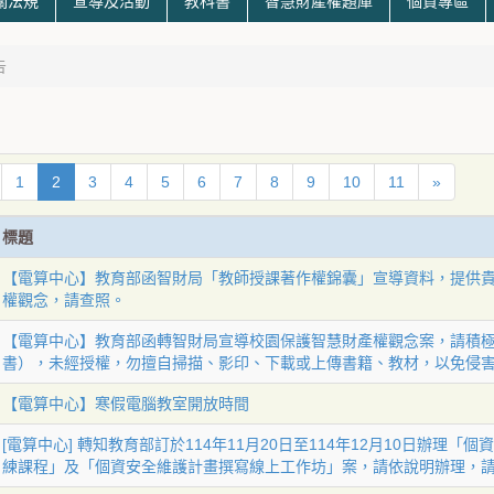
關法規
宣導及活動
教科書
智慧財產權題庫
個資專區
告
1
2
3
4
5
6
7
8
9
10
11
»
標題
【電算中心】教育部函智財局「教師授課著作權錦囊」宣導資料，提供
權觀念，請查照。
【電算中心】教育部函轉智財局宣導校園保護智慧財產權觀念案，請積
書），未經授權，勿擅自掃描、影印、下載或上傳書籍、教材，以免侵
【電算中心】寒假電腦教室開放時間
[電算中心] 轉知教育部訂於114年11月20日至114年12月10日辦理
練課程」及「個資安全維護計畫撰寫線上工作坊」案，請依說明辦理，