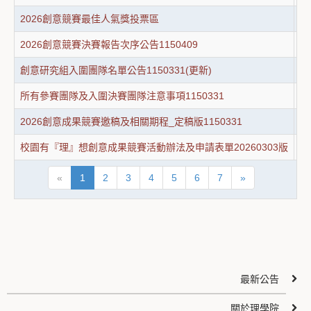
2026創意競賽最佳人氣獎投票區
2
2026創意競賽決賽報告次序公告1150409
2
創意研究組入圍團隊名單公告1150331(更新)
創
所有參賽團隊及入圍決賽團隊注意事項1150331
所
2026創意成果競賽邀稿及相關期程_定稿版1150331
2
校園有『理』想創意成果競賽活動辦法及申請表單20260303版
校
«
1
2
3
4
5
6
7
»
最新公告
關於理學院