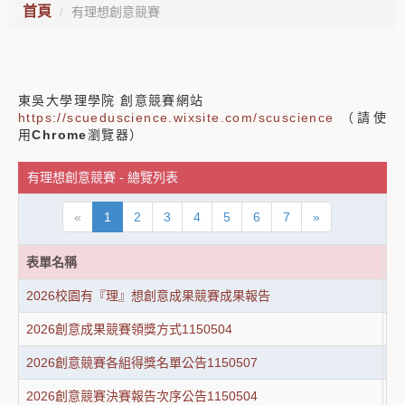
首頁
有理想創意競賽
東吳大學理學院 創意競賽網站
https://scueduscience.wixsite.com/scuscience
（請使
用
Chrome
瀏覽器）
有理想創意競賽 - 總覽列表
«
1
2
3
4
5
6
7
»
表單名稱
表
2026校園有『理』想創意成果競賽成果報告
2
2026創意成果競賽領獎方式1150504
2
2026創意競賽各組得獎名單公告1150507
2
2026創意競賽決賽報告次序公告1150504
2