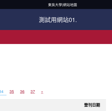
東吳大學
|
網站地圖
測試用網站01.
34
35
36
37
»
登刊日期