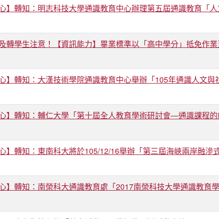
心】轉知：明志科技大學通識教育中心辦理第五屆通識教育「人
及轉學生注意！【資訊能力】畢業標準以「高中學分」抵免作業
心】轉知：大漢技術學院通識教育中心舉辦「105年通識人文與
心】轉知：輔仁大學「第十屆全人教育學術研討會—通識課程的
心】轉知：東南科大將於105/12/16舉辦「第三屆海峽兩岸融
心】轉知：南榮科大通識教育處「2017南榮科技大學通識教育