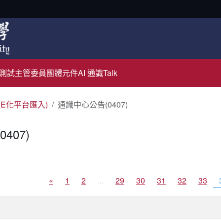
測試主管
委員團體元件
AI 通識Talk
(E化平台匯入)
通識中心公告(0407)
407)
«
1
2
...
29
30
31
32
33