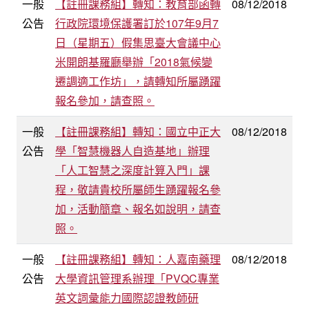
一般
【註冊課務組】轉知：教育部函轉
08/12/2018
公告
行政院環境保護署訂於107年9月7
日（星期五）假集思臺大會議中心
米開朗基羅廳舉辦「2018氣候變
遷調適工作坊」，請轉知所屬踴躍
報名參加，請查照。
一般
【註冊課務組】轉知：國立中正大
08/12/2018
公告
學「智慧機器人自造基地」辦理
「人工智慧之深度計算入門」課
程，敬請貴校所屬師生踴躍報名參
加，活動簡章、報名如說明，請查
照。
一般
【註冊課務組】轉知：人嘉南藥理
08/12/2018
公告
大學資訊管理系辦理「PVQC專業
英文詞彙能力國際認證教師研