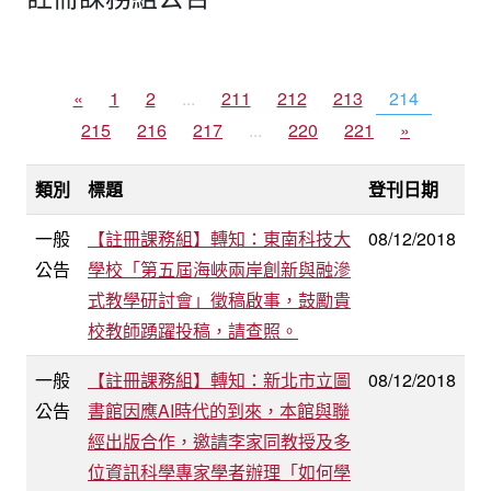
«
1
2
...
211
212
213
214
215
216
217
...
220
221
»
類別
標題
登刊日期
一般
【註冊課務組】轉知：東南科技大
08/12/2018
公告
學校「第五屆海峽兩岸創新與融滲
式教學研討會」徵稿啟事，鼓勵貴
校教師踴躍投稿，請查照。
一般
【註冊課務組】轉知：新北市立圖
08/12/2018
公告
書館因應AI時代的到來，本館與聯
經出版合作，邀請李家同教授及多
位資訊科學專家學者辦理「如何學