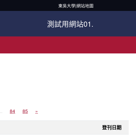
東吳大學
|
網站地圖
測試用網站01.
..
84
85
»
登刊日期