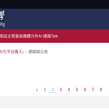
測試主管
委員團體元件
AI 通識Talk
(E化平台匯入)
網路組公告
«
1
2
3
4
5
6
7
8
.