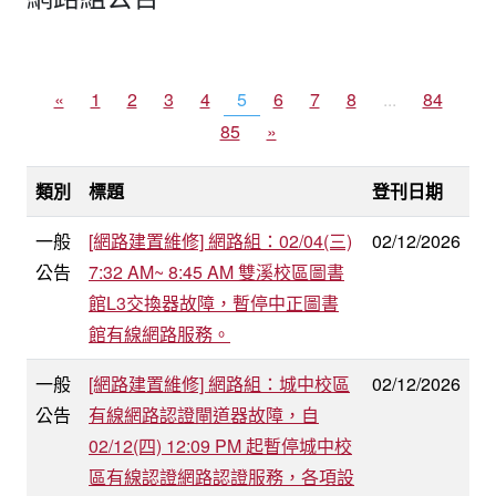
«
1
2
3
4
5
6
7
8
...
84
85
»
類別
標題
登刊日期
一般
[網路建置維修] 網路組：02/04(三)
02/12/2026
公告
7:32 AM~ 8:45 AM 雙溪校區圖書
館L3交換器故障，暫停中正圖書
館有線網路服務。
一般
[網路建置維修] 網路組：城中校區
02/12/2026
公告
有線網路認證閘道器故障，自
02/12(四) 12:09 PM 起暫停城中校
區有線認證網路認證服務，各項設