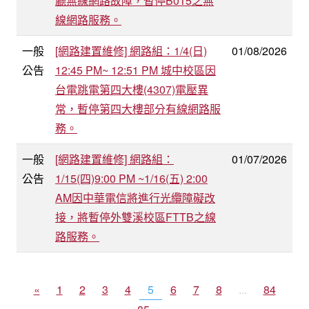
廳無線網路故障，暫停B015之無
線網路服務。
一般
[網路建置維修] 網路組：1/4(日)
01/08/2026
公告
12:45 PM~ 12:51 PM 城中校區因
台電跳電第四大樓(4307)電壓異
常，暫停第四大樓部分有線網路服
務。
一般
[網路建置維修] 網路組：
01/07/2026
公告
1/15(四)9:00 PM ~1/16(五) 2:00
AM因中華電信將進行光纜障礙改
接，將暫停外雙溪校區FTTB之線
路服務。
«
1
2
3
4
5
6
7
8
...
84