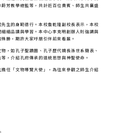
林蔚芳教學總監等，共計近百位貴賓、師生共襄盛
成先生的身範德行。本校詹乾隆副校長表示，本校
們細細品讀與學習。本中心李克明創辦人則強調與
的殊勝，期許大家呼朋引伴前來看展。
文物，如孔子聖蹟圖、孔子歷代嫡長孫世系簡表、
法等，介紹孔府傳承的道統思想與神聖使命。
生擔任「文物導覽大使」，為往來參觀之師生介紹
紗……