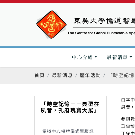
中心介紹
最新消息
首頁
最新消息
歷年活動
「時空記憶
由本
「時空記憶－－典型在
夙昔，
夙昔，孔府瑰寶大展」
參與
垂宙
儒道中心揭牌儀式暨驊訊
丁守