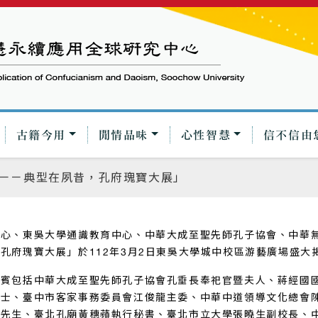
古籍今用
閒情品味
心性智慧
信不信由
－－典型在夙昔，孔府瑰寶大展」
中心、東吳大學通識教育中心、中華大成至聖先師孔子協會、中華
孔府瑰寶大展」於112年3月2日東吳大學城中校區游藝廣場盛大揭
貴賓包括中華大成至聖先師孔子協會孔垂長奉祀官暨夫人、蔣經國
博士、臺中市客家事務委員會江俊龍主委、中華中道領導文化總會
中先生、臺北孔廟黃穗蘋執行秘書、臺北市立大學張曉生副校長、