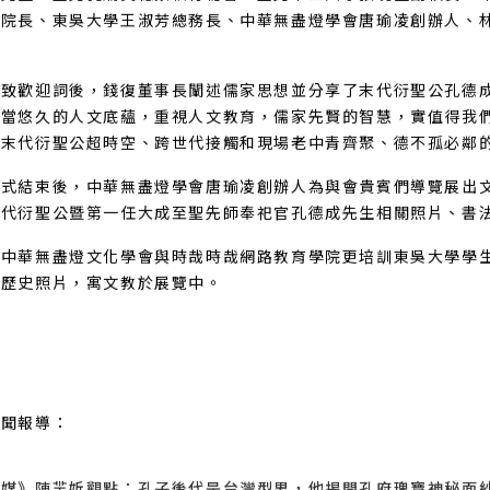
祥院長、東吳大學王淑芳總務長、中華無盡燈學會唐瑜凌創辦人、
官致歡迎詞後，錢復董事長闡述儒家思想並分享了末代衍聖公孔德
相當悠久的人文底蘊，重視人文教育，儒家先賢的智慧，實值得我
及末代衍聖公超時空、跨世代接觸和現場老中青齊聚、德不孤必鄰
儀式結束後，中華無盡燈學會唐瑜凌創辦人為與會貴賓們導覽展出
二代衍聖公暨第一任大成至聖先師奉祀官孔德成先生相關照片、書
，中華無盡燈文化學會與時哉時哉網路教育學院更培訓東吳大學學
及歷史照片，寓文教於展覽中。
新聞報導：
傳媒》陳羋妡觀點：孔子後代是台灣型男，他揭開孔府瑰寶神秘面