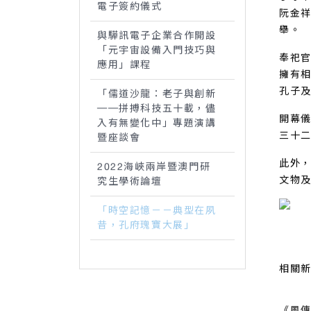
電子簽約儀式
阮金
舉。
與驊訊電子企業合作開設
「元宇宙設備入門技巧與
奉祀
應用」課程
擁有
孔子
「儒道沙龍：老子與創新
──拼搏科技五十載，儘
開幕
入有無變化中」專題演講
三十
暨座談會
此外
2022海峽兩岸暨澳門研
文物
究生學術論壇
「時空記憶－－典型在夙
昔，孔府瑰寶大展」
相關
《風