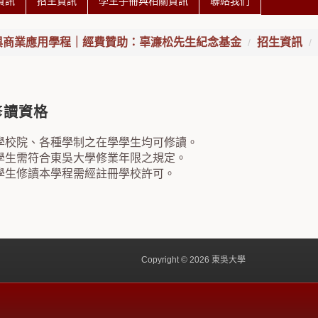
資訊
招生資訊
學生手冊與相關資訊
聯絡我們
與商業應用學程｜經費贊助：辜濓松先生紀念基金
招生資訊
修讀資格
學校院、各種學制之在學學生均可修讀。
學生需符合東吳大學修業年限之規定。
學生修讀本學程需經註冊學校許可。
Copyright © 2026 東吳大學