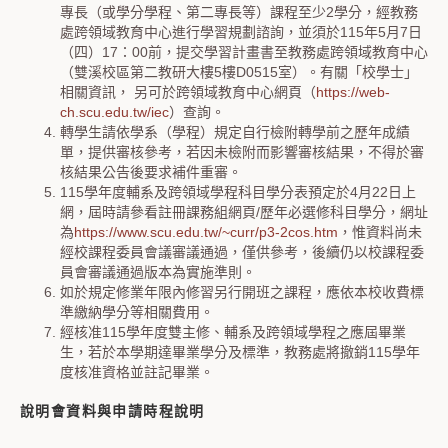
專長（或學分學程、第二專長等）課程至少2學分，經教務
處跨領域教育中心進行學習規劃諮詢，並須於115年5月7日
（四）17：00前，提交學習計畫書至教務處跨領域教育中心
（雙溪校區第二教研大樓5樓D0515室）。有關「校學士」
相關資訊， 另可於跨領域教育中心網頁（
https://web-
ch.scu.edu.tw/iec
）查詢。
轉學生請依學系（學程）規定自行檢附轉學前之歷年成績
單，提供審核參考，若因未檢附而影響審核結果，不得於審
核結果公告後要求補件重審。
115學年度輔系及跨領域學程科目學分表預定於4月22日上
網，屆時請參看註冊課務組網頁/歷年必選修科目學分，網址
為
https://www.scu.edu.tw/~curr/p3-2cos.htm
，惟資料尚未
經校課程委員會議審議通過，僅供參考，後續仍以校課程委
員會審議通過版本為實施準則。
如於規定修業年限內修習另行開班之課程，應依本校收費標
準繳納學分等相關費用。
經核准115學年度雙主修、輔系及跨領域學程之應屆畢業
生，若於本學期達畢業學分及標準，教務處將撤銷115學年
度核准資格並註記畢業。
說明會資料與申請時程說明