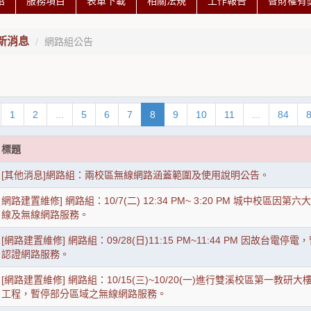
紹
服務項目
表單下載
相關法規
工作報告
智財權有
新消息
網路組公告
1
2
...
5
6
7
8
9
10
11
...
84
標題
[其他消息]網路組：兩校區無線網路涵蓋範圍及使用說明公告。
網路建置維修] 網路組：10/7(二) 12:34 PM~ 3:20 PM 城中校
線及無線網路服務。
[網路建置維修] 網路組：09/28(日)11:15 PM~11:44 PM 因故台
認證網路服務。
[網路建置維修] 網路組：10/15(三)~10/20(一)進行雙溪校區第一教研
工程，暫停部分區域之無線網路服務。