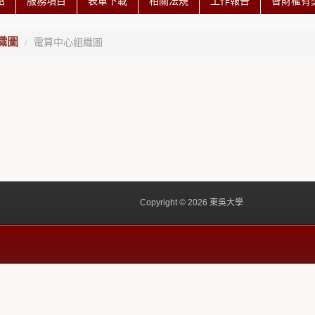
紹
服務項目
表單下載
相關法規
工作報告
智財權有
織圖
電算中心組織圖
Copyright © 2026 東吳大學