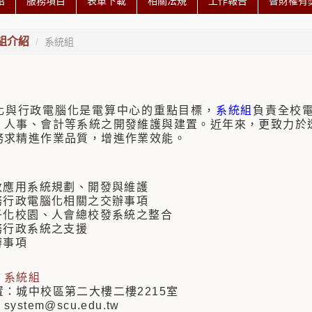
紹
服務項目
表單下載
相關法規
工作報告
智財權有
組介紹
系統組
化與行政電腦化是電算中心的重點目標，
系統組
負責全校
、人事、會計等系統之開發維護與建置。近年來，更致力於
務求精進作業品質，增進作業效能。
行政應用系統規劃、開發與維護
校務行政電腦化相關之交辦事項
電子化校園、人會總校發系統之整合
務行政系統之支援
辦事項
：
系統組
：城中校區第二大樓二樓2215室
stem@scu.edu.tw