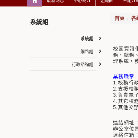
最新消息
中心簡介
組織圖
各組介
首頁
各
系統組
系統組
校園資訊
網路組
務、總務
理系統，
行政諮詢組
業務職掌
1.校務
2.支援
3.負責
4.其它校
5.其他交
連結網址
辦公室位置
連絡信箱：sy