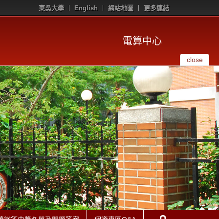
東吳大學
English
網站地圖
更多連結
電算中心
close