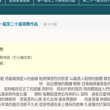
員
歷屆雙溪成員
第一屆至二十屆得獎作品
第二十一屆至四
一屆至二十屆得獎作品
第十六屆
作
蔡坤昌〈打火機女郎〉
期：
範 用最煽情惹火的曲線 點燃揮發性的慾望 以最誘人遐想的胴體 餵
上 快 挺出豐碩的胸脯 輕輕 召喚襁褓裏吸食的回憶 彎
 是妳輸送尼古丁的證據 而舒坦 得自於妳的堅持 用肉體挑逗人們的
凡脂俗粉所能比擬 期盼 每顆超渡想佔有妳的心 屆時 請各位愛用
嚴的總統府 用寫意的心情 赤化台灣 誰來票選妳 肉身菩薩 妳總
斯充填的歲月消逝不久前 從容地褪去身上僅有的遮掩 化身蟄伏於第