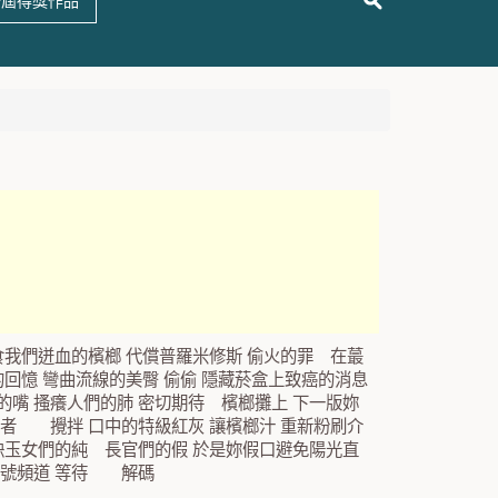
十屆得獎作品
食我們迸血的檳榔 代償普羅米修斯 偷火的罪 在蕞
曲流線的美臀 偷偷 隱藏菸盒上致癌的消息
嘴 搔癢人們的肺 密切期待 檳榔攤上 下一版妳
者 攪拌 口中的特級紅灰 讓檳榔汁 重新粉刷介
缺玉女們的純 長官們的假 於是妳假口避免陽光直
四號頻道 等待 解碼