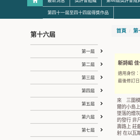
最新消息
獎評會組織
第46屆獎評會成
第四十一屆至四十四屆得獎作品
首頁
第
第十六屆
第一屆
新詩組 佳
第二屆
適用身份：
第三屆
最後修訂日
第四屆
來 三圍模
第五屆
爾的小島
墜落的煙灰
第六屆
的發行 非
壽路上 莊
第七屆
射 在以瓦